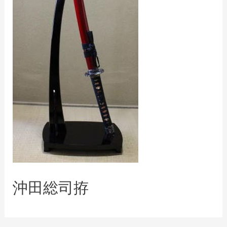
沖田総司拵