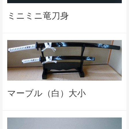
ミニミニ竜刀身
マーブル（白）大小