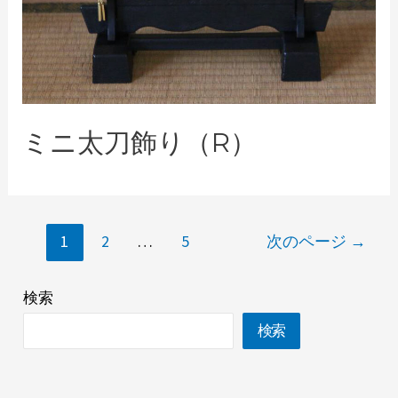
ミニ太刀飾り（R）
1
2
…
5
次のページ
→
検索
検索