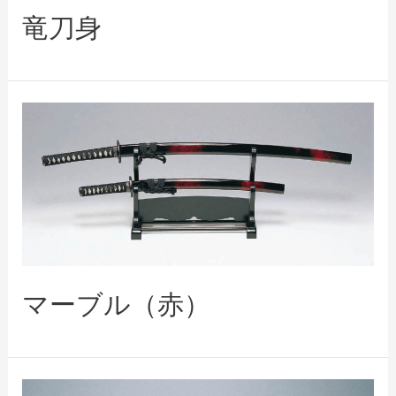
竜刀身
マーブル（赤）