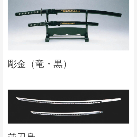
彫金（竜・黒）
並刀身