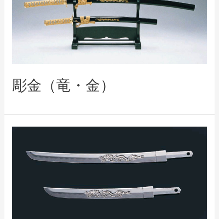
彫金（竜・金）