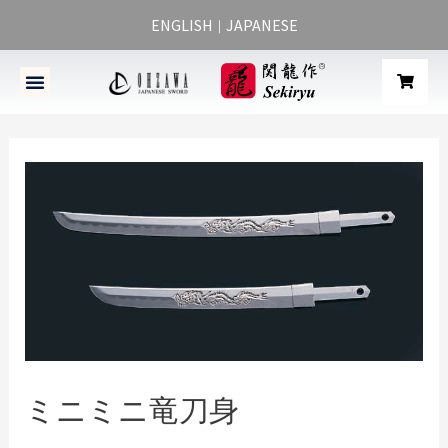
ENGLISH
JAPANESE
｜
ミニミニ竜刀身