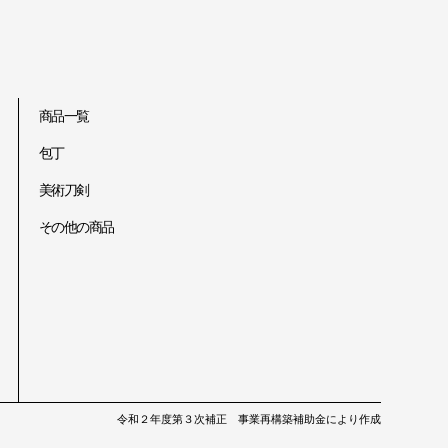
商品一覧
包丁
美術刀剣
その他の商品
令和２年度第３次補正 事業再構築補助金により作成