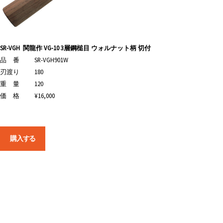
SR-VGH
関龍作 VG-10 3層鋼槌目 ウォルナット柄 切付
品 番
SR-VGH901W
刃渡り
180
重 量
120
価 格
¥16,000
購入する