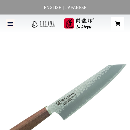
ENGLISH
JAPANESE
｜