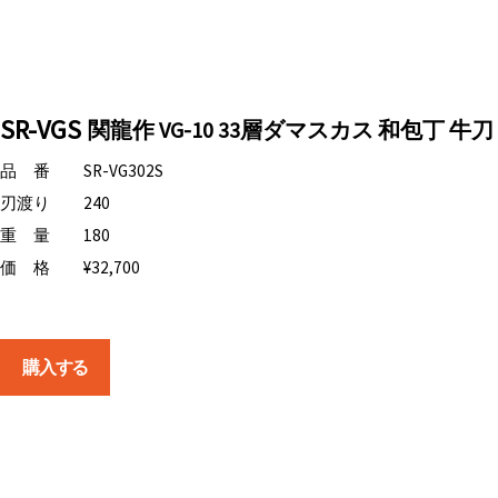
SR-VGS
関龍作 VG-10 33層ダマスカス 和包丁 牛刀
品 番
SR-VG302S
刃渡り
240
重 量
180
価 格
¥32,700
購入する