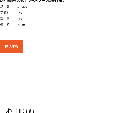
SRP
関龍作 和包丁 プラ柄 ステン口金付 出刃
品 番
SRP300
刃渡り
150
重 量
180
価 格
¥3,300
購入する