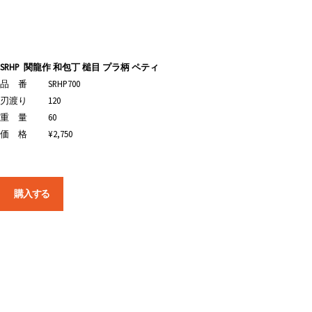
SRHP
関龍作 和包丁 槌目 プラ柄 ペティ
品 番
SRHP700
刃渡り
120
重 量
60
価 格
¥2,750
購入する