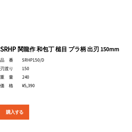
SRHP
関龍作 和包丁 槌目 プラ柄 出刃 150mm
品 番
SRHP150/D
刃渡り
150
重 量
240
価 格
¥5,390
購入する