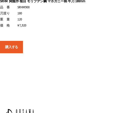
SRHM
関龍作 槌目 モリブデン鋼 マホガニー柄 牛刀 180mm
品 番
SRHM900
刃渡り
180
重 量
120
価 格
¥7,920
購入する