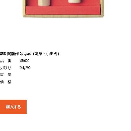
SRS
関龍作 2pc,set（刺身・小出刃）
品 番
SR602
刃渡り
¥4,290
重 量
価 格
購入する